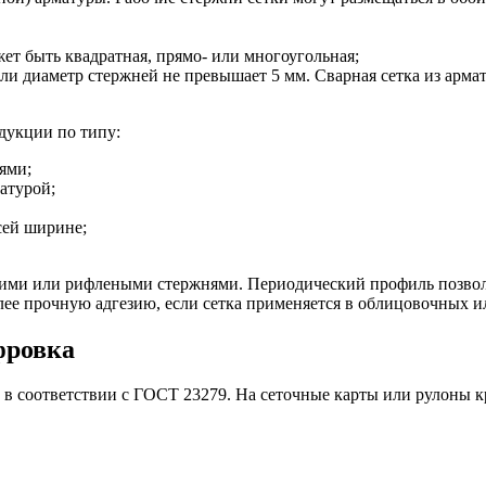
жет быть квадратная, прямо- или многоугольная;
если диаметр стержней не превышает 5 мм. Сварная сетка из арм
дукции по типу:
ями;
атурой;
сей ширине;
адкими или рифлеными стержнями. Периодический профиль позвол
е прочную адгезию, если сетка применяется в облицовочных и
фровка
 в соответствии с ГОСТ 23279. На сеточные карты или рулоны 