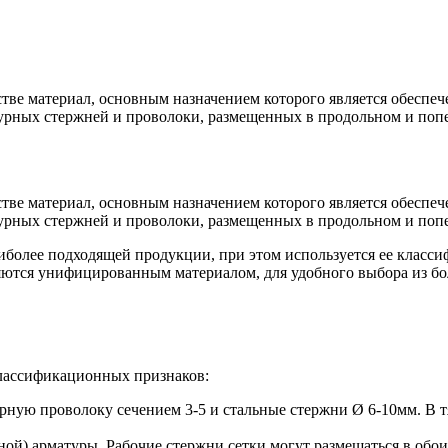
стве материал, основным назначением которого является обеспе
турных стержней и проволоки, размещенных в продольном и поп
стве материал, основным назначением которого является обеспе
турных стержней и проволоки, размещенных в продольном и поп
иболее подходящей продукции, при этом используется ее класс
ляются унифицированным материалом, для удобного выбора из б
классификационных признаков:
урную проволоку сечением 3-5 и стальные стержни Ø 6-10мм. В 
ой) арматуры. Рабочие стержни сетки могут размещаться в обои