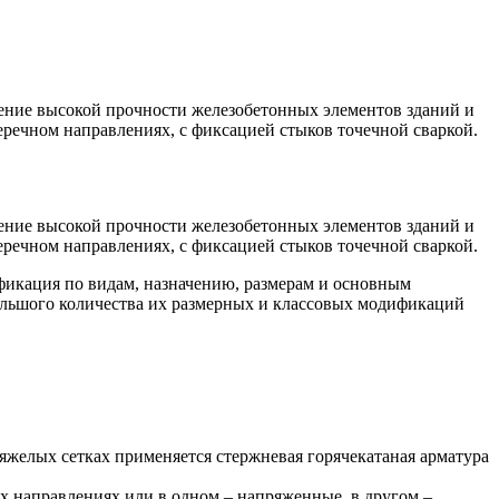
чение высокой прочности железобетонных элементов зданий и
еречном направлениях, с фиксацией стыков точечной сваркой.
чение высокой прочности железобетонных элементов зданий и
еречном направлениях, с фиксацией стыков точечной сваркой.
ификация по видам, назначению, размерам и основным
ольшого количества их размерных и классовых модификаций
тяжелых сетках применяется стержневая горячекатаная арматура
х направлениях или в одном – напряженные, в другом –