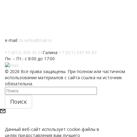
Наши контакты :
188302, Ленинградская область, Гатчинский район,
массив Малые Колпаны, ул. Промзона № 2, д.5
e-mail:
lsi.setka@mail.ru
+7 (812) 458-42-04
Галина
+7 (921) 947-99-83
Пн. – Пт.: с 8:00 до 17:00
© 2026 Все права защищены. При полном или частичном
использовании материалов с сайта ссылка на источник
обязательна.
Поиск
Данный веб-сайт использует cookie-файлы в
целях предоставления вам лучшего