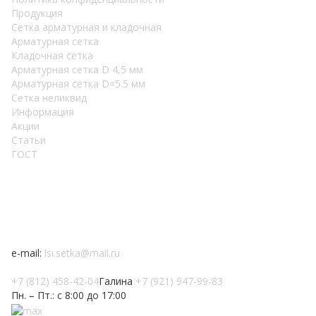
Продукция
Сетка арматурная и кладочная
Арматурная сетка
Кладочная сетка
Арматурная сетка D 4,5 мм
Арматурная сетка D=5.5 мм
Сетка неликвид
Информация
Акции
Статьи
ГОСТ
Наши контакты :
188302, Ленинградская область, Гатчинский район,
массив Малые Колпаны, ул. Промзона № 2, д.5
e-mail:
lsi.setka@mail.ru
+7 (812) 458-42-04
Галина
+7 (921) 947-99-83
Пн. – Пт.: с 8:00 до 17:00